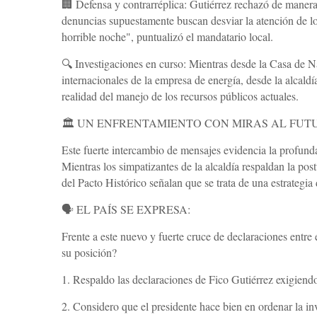
​🏢 Defensa y contrarréplica: Gutiérrez rechazó de manera 
denuncias supuestamente buscan desviar la atención de los
horrible noche", puntualizó el mandatario local.
​🔍 Investigaciones en curso: Mientras desde la Casa de N
internacionales de la empresa de energía, desde la alcaldí
realidad del manejo de los recursos públicos actuales.
​🏛️ UN ENFRENTAMIENTO CON MIRAS AL FUT
​Este fuerte intercambio de mensajes evidencia la profunda
Mientras los simpatizantes de la alcaldía respaldan la pos
del Pacto Histórico señalan que se trata de una estrategia 
​🗣️ EL PAÍS SE EXPRESA:
​Frente a este nuevo y fuerte cruce de declaraciones entre 
su posición?
​1. Respaldo las declaraciones de Fico Gutiérrez exigiendo
2. Considero que el presidente hace bien en ordenar la in