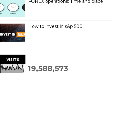
FOREX operations: Time and place
How to invest in s&p 500
VISITS
19,588,573