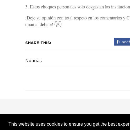
3. Estos choques personales solo desgastan las institucion
​¡Deje su opinión con total respeto en los comentarios 
unan al debate! 👇👇
Face
SHARE THIS:
Noticias
This website uses cookies to ensure you get the best expe
Created By
Danilo-
| Distributed By
SuperTheme