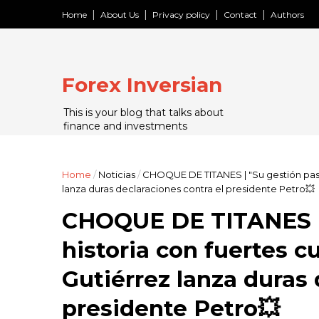
Home
About Us
Privacy policy
Contact
Authors
Forex Inversian
This is your blog that talks about
finance and investments
Home
/
Noticias
/
CHOQUE DE TITANES | "Su gestión pasar
lanza duras declaraciones contra el presidente Petro💥
CHOQUE DE TITANES | 
historia con fuertes c
Gutiérrez lanza duras 
presidente Petro💥